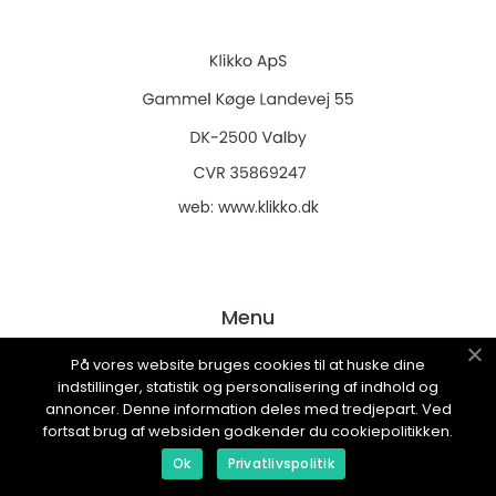
web:
www.klikko.dk
Menu
På vores website bruges cookies til at huske dine
indstillinger, statistik og personalisering af indhold og
Annoncering
annoncer. Denne information deles med tredjepart. Ved
Om os
fortsat brug af websiden godkender du cookiepolitikken.
Cookies
Ok
Privatlivspolitik
Kontakt os