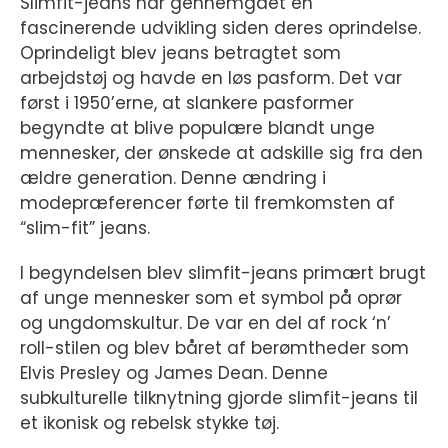
Slimfit-jeans har gennemgået en
fascinerende udvikling siden deres oprindelse.
Oprindeligt blev jeans betragtet som
arbejdstøj og havde en løs pasform. Det var
først i 1950’erne, at slankere pasformer
begyndte at blive populære blandt unge
mennesker, der ønskede at adskille sig fra den
ældre generation. Denne ændring i
modepræferencer førte til fremkomsten af
“slim-fit” jeans.
I begyndelsen blev slimfit-jeans primært brugt
af unge mennesker som et symbol på oprør
og ungdomskultur. De var en del af rock ‘n’
roll-stilen og blev båret af berømtheder som
Elvis Presley og James Dean. Denne
subkulturelle tilknytning gjorde slimfit-jeans til
et ikonisk og rebelsk stykke tøj.