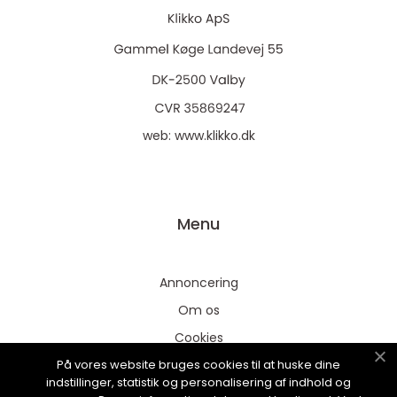
web:
www.klikko.dk
Menu
Annoncering
Om os
Cookies
På vores website bruges cookies til at huske dine
Kontakt os
indstillinger, statistik og personalisering af indhold og
Sitemap