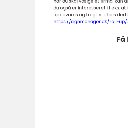
når du skal vælge et firma, kan d
du også er interesseret i f.eks.
opbevares og fragtes i. Læs derfor
https://signmanager.dk/roll-up/
.
Få 