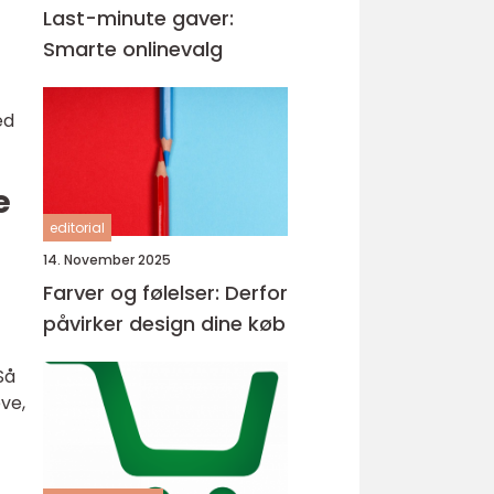
Last-minute gaver:
Smarte onlinevalg
ed
e
editorial
14. November 2025
Farver og følelser: Derfor
påvirker design dine køb
Så
eve,