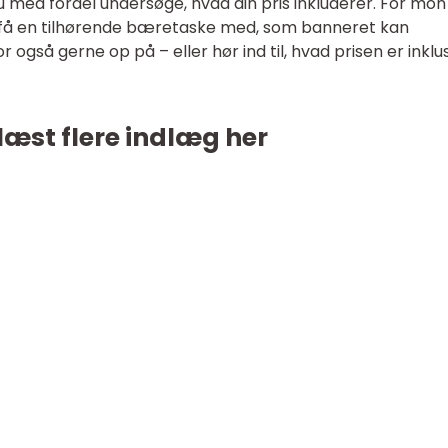
u med fordel undersøge, hvad din pris inkluderer. For mon
 at få en tilhørende bæretaske med, som banneret kan
 også gerne op på – eller hør ind til, hvad prisen er inklus
læst flere indlæg her