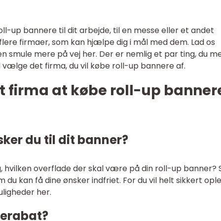
roll-up bannere til dit arbejde, til en messe eller et andet
r flere firmaer, som kan hjælpe dig i mål med dem. Lad os
en smule mere på vej her. Der er nemlig et par ting, du m
l vælge det firma, du vil købe roll-up bannere af.
t firma at købe roll-up banner
ker du til dit banner?
, hvilken overflade der skal være på din roll-up banner? 
u kan få dine ønsker indfriet. For du vil helt sikkert opl
muligheder her.
derabat?