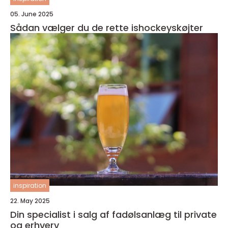
05. June 2025
Sådan vælger du de rette ishockeyskøjter
inspiration
22. May 2025
Din specialist i salg af fadølsanlæg til private
og erhverv