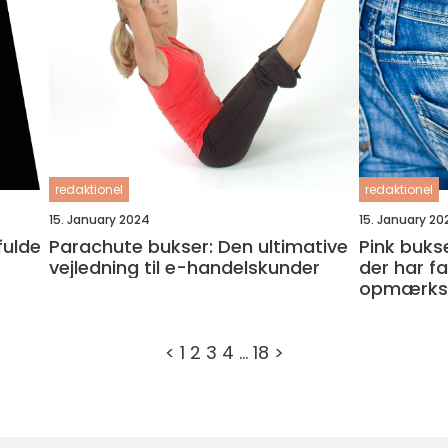
redaktionel
redaktionel
15. January 2024
15. January 20
Parachute bukser: Den ultimative
Pink buk
vejledning til e-handelskunder
der har f
opmærks
fashionist
individer
<
1
2
3
4
…
18
>