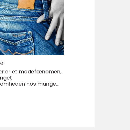
24
ser er et modefænomen,
anget
omheden hos mange
as og stilbevidste
 verden over