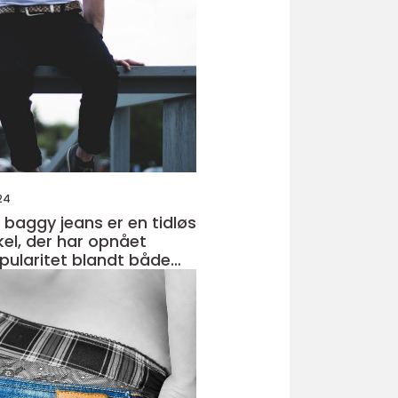
24
 baggy jeans er en tidløs
el, der har opnået
ularitet blandt både
kvinder