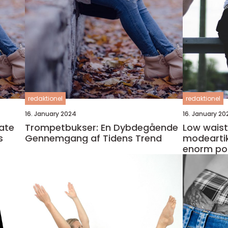
redaktionel
redaktionel
16. January 2024
16. January 20
mate
Trompetbukser: En Dybdegående
Low waist
s
Gennemgang af Tidens Trend
modeartik
enorm pop
mænd og 